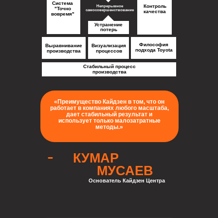
Система
Контроль
Непрерывное
"Точно
самосовершенствование
качества
вовремя"
Устранение
потерь
Философия
Выравнивание
Визуализация
подхода Toyota
производства
процессов
Стабильный процесс
производства
«Преимущество Кайдзен в том, что он
работает в компаниях любого масштаба,
дает стабильный результат и
использует только малозатратные
методы.»
-
КУМАР
МУСАЕВ
Основатель Кайдзен Центра