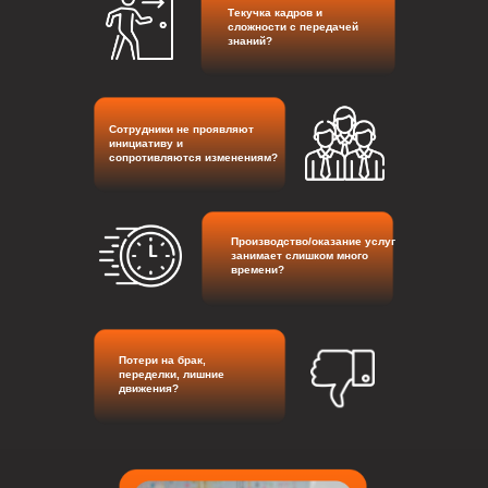
Текучка кадров и
сложности с передачей
знаний?
Сотрудники не проявляют
инициативу и
сопротивляются изменениям?
Производство/оказание услуг
занимает слишком много
времени?
Потери на брак,
переделки, лишние
движения?