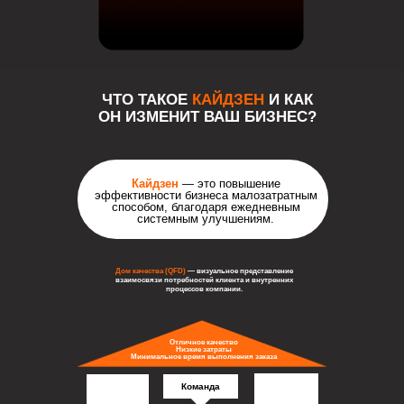
ЧТО ТАКОЕ
КАЙДЗЕН
И КАК
ОН ИЗМЕНИТ ВАШ БИЗНЕС?
Кайдзен
— это повышение
эффективности бизнеса малозатратным
способом, благодаря ежедневным
системным улучшениям.
Дом качества (QFD)
— визуальное представление
взаимосвязи потребностей клиента и внутренних
процессов компании.
Отличное качество
Низкие затраты
Минимальное время выполнения заказа
Команда