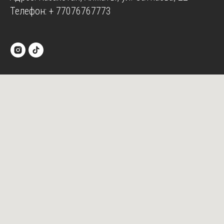
Телефон:
+ 77076767773